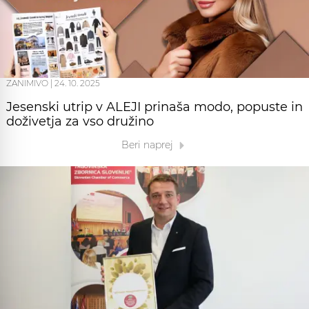
ZANIMIVO
|
24. 10. 2025
Jesenski utrip v ALEJI prinaša modo, popuste in
doživetja za vso družino
Beri naprej