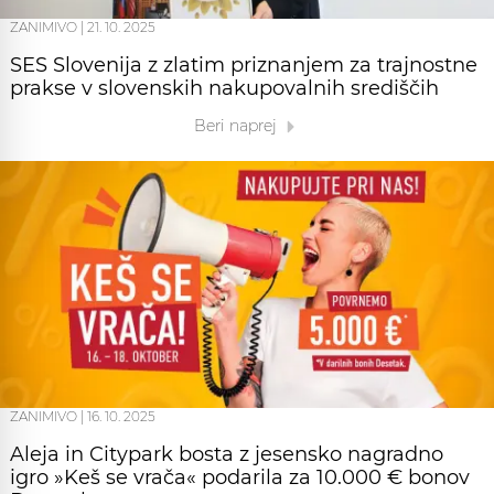
ZANIMIVO
|
21. 10. 2025
SES Slovenija z zlatim priznanjem za trajnostne
prakse v slovenskih nakupovalnih središčih
Beri naprej
ZANIMIVO
|
16. 10. 2025
Aleja in Citypark bosta z jesensko nagradno
igro »Keš se vrača« podarila za 10.000 € bonov