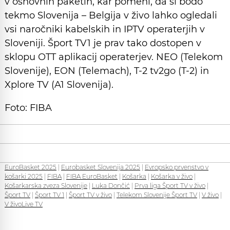
v osnovnih paketih, kar pomeni, da si bodo
tekmo Slovenija – Belgija v živo lahko ogledali
vsi naročniki kabelskih in IPTV operaterjih v
Sloveniji. Šport TV1 je prav tako dostopen v
sklopu OTT aplikacij operaterjev. NEO (Telekom
Slovenije), EON (Telemach), T‑2 tv2go (T‑2) in
Xplore TV (A1 Slovenija).
Foto: FIBA
EuroBasket 2025
|
Eurobasket Slovenija 2025
|
Evropsko prvenstvo v
košarki 2025
|
FIBA
|
FIBA EuroBasket
|
Košarka
|
Košarka v živo
|
Košarkarska zveza Slovenije
|
Luka Dončić
|
Prva liga Šport TV v živo
|
Šport TV
|
Šport TV 1
|
Šport TV v živo
|
Telekom Slovenije Šport TV
|
V živo
|
V živoLive TV