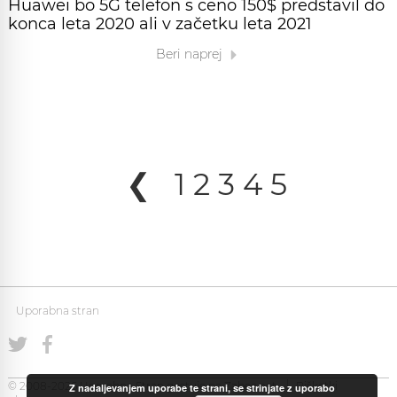
Huawei bo 5G telefon s ceno 150$ predstavil do
konca leta 2020 ali v začetku leta 2021
Beri naprej
❮
1
2
3
4
5
Uporabna stran
© 2008-2026 Uporabna Stran gostuje na
Zabec.net
Piškotki
Z nadaljevanjem uporabe te strani, se strinjate z uporabo