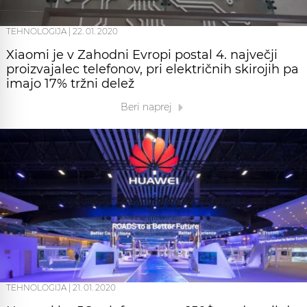
TEHNOLOGIJA
|
22. 01. 2020
Xiaomi je v Zahodni Evropi postal 4. največji
proizvajalec telefonov, pri električnih skirojih pa
imajo 17% tržni delež
Beri naprej
TEHNOLOGIJA
|
21. 01. 2020