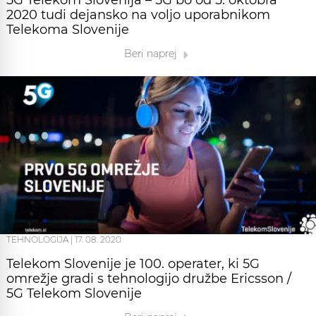
5G Telekom Slovenija – 5G bo od 5. oktobra
2020 tudi dejansko na voljo uporabnikom
Telekoma Slovenije
Beri naprej
TEHNOLOGIJA
|
17. 08. 2020
Telekom Slovenije je 100. operater, ki 5G
omrežje gradi s tehnologijo družbe Ericsson /
5G Telekom Slovenije