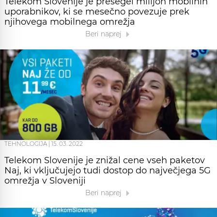
Telekom Slovenije je presegel milijon mobilnih
uporabnikov, ki se mesečno povezuje prek
njihovega mobilnega omrežja
Beri naprej
TEHNOLOGIJA
|
15. 03. 2022
Telekom Slovenije je znižal cene vseh paketov
Naj, ki vključujejo tudi dostop do največjega 5G
omrežja v Sloveniji
Beri naprej