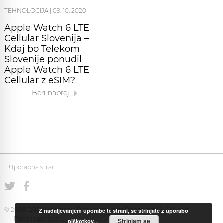
TEHNOLOGIJA
|
09. 10. 2020
Apple Watch 6 LTE
Cellular Slovenija –
Kdaj bo Telekom
Slovenije ponudil
Apple Watch 6 LTE
Cellular z eSIM?
Beri naprej
Uporabna stran
© 2008-2026 Uporabna Stran gostuje na
Zabec.net
Piškotki
Z nadaljevanjem uporabe te strani, se strinjate z uporabo
Pogoji uporabe
Strinjam se
piškotkov.
.