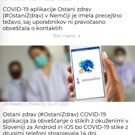
COVID-19 aplikacije Ostani zdrav
(#OstaniZdrav) v Nemčiji je imela precejšno
težavo, saj uporabnikov ni pravočasno
obveščala o kontaktih
Beri naprej
UPORABNO
|
ZDRAVJE
|
24. 07. 2020
Ostani zdrav (#OstaniZdrav) COVID-19
aplikacija za obveščanje o stikih z okuženimi v
Sloveniji za Android in iOS bo COVID-19 stike z
drugimi telefoni shranjevala 14 dni