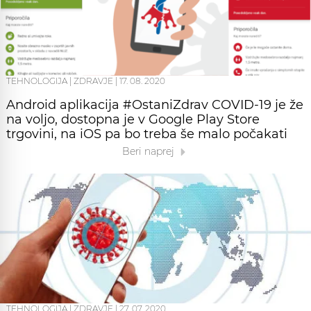
TEHNOLOGIJA
|
ZDRAVJE
|
17. 08. 2020
Android aplikacija #OstaniZdrav COVID-19 je že
na voljo, dostopna je v Google Play Store
trgovini, na iOS pa bo treba še malo počakati
Beri naprej
TEHNOLOGIJA
|
ZDRAVJE
|
27. 07. 2020