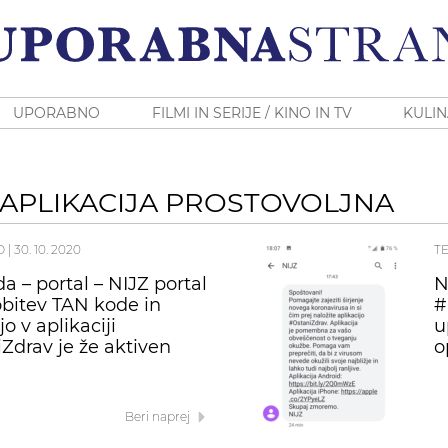
UPORABNO
FILMI IN SERIJE / KINO IN TV
KULIN
 APLIKACIJA PROSTOVOLJNA
O
|
30. 10. 2020
T
a – portal – NIJZ portal
N
obitev TAN kode in
#
jo v aplikaciji
u
Zdrav je že aktiven
o
Beri naprej