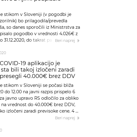
e stikom v Sloveniji (v pogodbi je
rilnik) bo prilagodila/prevedla
, so danes sporočili iz Ministrstva za
odpisalo pogodbo v vrednosti 4.026€ z
31.12.2020, do takrat pa je v sklopu te
Beri naprej
2020
COVID-19 aplikacijo je
ta bili takoj izločeni zaradi
a presegli 40.000€ brez DDV
e stikom v Sloveniji se počasi bliža
2020 do 12.00 na javni razpis prispelo 6
 za javno upravo RS odločilo za obliko
no na vrednost do 40.000€ brez DDV,
o izločeni zaradi previsoke cene. 4 …
Beri naprej
20