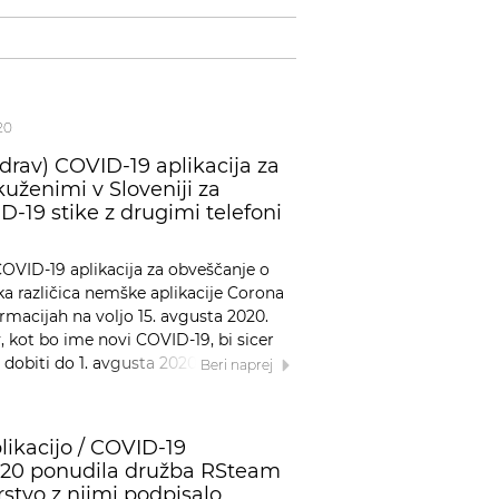
20
drav) COVID-19 aplikacija za
kuženimi v Sloveniji za
-19 stike z drugimi telefoni
OVID-19 aplikacija za obveščanje o
ka različica nemške aplikacije Corona
rmacijah na voljo 15. avgusta 2020.
, kot bo ime novi COVID-19, bi sicer
dobiti do 1. avgusta 2020, a se to kot
Beri naprej
ikacijo / COVID-19
2020 ponudila družba RSteam
rstvo z njimi podpisalo