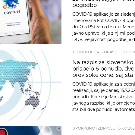
pogodbo
COVID-19 aplikacijo za sledenj
imenovana kot COVID-19 opozo
družba RSteam d.o.o. iz Mengša
javno upravo, ki je z njimi p
DDV. Veljavnost pogodbe je do 
pogodbe vključeno tudi …
TEHNOLOGIJA
|
ZDRAVJE
|
15. 07. 
Na razpis za slovensko 
prispelo 6 ponudb, dve s
previsoke cene, saj st
COVID-19 aplikacija za sledenj
realizaciji, saj je danes, 15.7.
ponudb. Ker se je Ministrstvo
javnega razpisa, ki je omeje
sta bili dve ponudbi avtomatsk
UPORABNO
|
ZDRAVJE
|
13. 07. 20