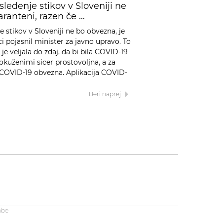
sledenje stikov v Sloveniji ne
aranteni, razen če …
e stikov v Sloveniji ne bo obvezna, je
i pojasnil minister za javno upravo. To
 je veljala do zdaj, da bi bila COVID-19
 okuženimi sicer prostovoljna, a za
s COVID-19 obvezna. Aplikacija COVID-
Beri naprej
abe