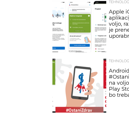
TEHNOLOG
Apple i
aplikaci
voljo, r
je pren
uporab
TEHNOLOG
Android
#Ostani
na volj
Play Sto
bo treb