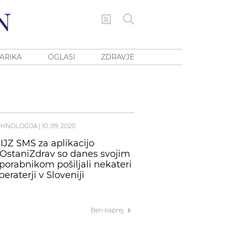
ARIKA
OGLASI
ZDRAVJE
EHNOLOGIJA
|
10. 09. 2020
IJZ SMS za aplikacijo
OstaniZdrav so danes svojim
porabnikom pošiljali nekateri
peraterji v Sloveniji
Beri naprej