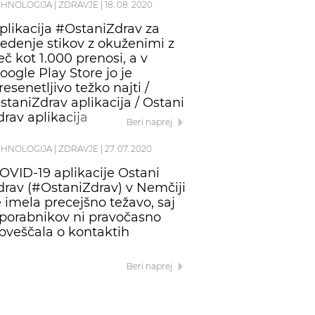
EHNOLOGIJA
|
ZDRAVJE
|
18. 08. 2020
plikacija #OstaniZdrav za
ledenje stikov z okuženimi z
eč kot 1.000 prenosi, a v
oogle Play Store jo je
resenetljivo težko najti /
staniZdrav aplikacija / Ostani
drav aplikacija
Beri naprej
EHNOLOGIJA
|
ZDRAVJE
|
27. 07. 2020
OVID-19 aplikacije Ostani
drav (#OstaniZdrav) v Nemčiji
e imela precejšno težavo, saj
porabnikov ni pravočasno
bveščala o kontaktih
Beri naprej