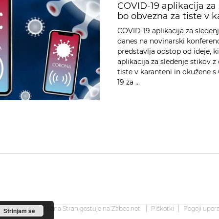
COVID-19 aplikacija za 
bo obvezna za tiste v k
COVID-19 aplikacija za sledenj
danes na novinarski konferenc
predstavlja odstop od ideje, ki
aplikacija za sledenje stikov z
tiste v karanteni in okužene 
19 za …
2008-2026 Uporabna Stran gostuje na
Zabec.net
Piškotki
Pogoji upor
Strinjam se