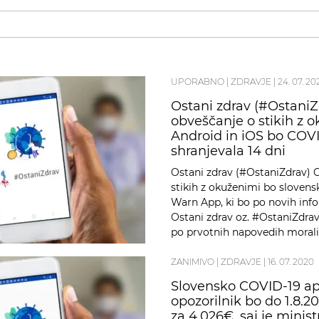
UPORABNO
|
ZDRAVJE
|
24. 07. 20
Ostani zdrav (#OstaniZ
obveščanje o stikih z o
Android in iOS bo COVID
shranjevala 14 dni
Ostani zdrav (#OstaniZdrav) C
stikih z okuženimi bo slovens
Warn App, ki bo po novih info
Ostani zdrav oz. #OstaniZdrav
po prvotnih napovedih morali 
kaže ne …
ZANIMIVO
|
ZDRAVJE
|
16. 07. 2020
Slovensko COVID-19 apl
opozorilnik bo do 1.8.
za 4.026€, saj je minist