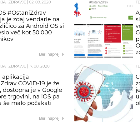
IJA
|
ZDRAVJE
|
02. 09. 2020
T
OS #OstaniZdrav
A
ja je zdaj vendarle na
s
azličico za Android OS si
v
eslo več kot 50.000
G
nikov
p
O
z
Beri naprej
IJA
|
ZDRAVJE
|
17. 08. 2020
T
 aplikacija
C
Zdrav COVID-19 je že
z
o, dostopna je v Google
j
re trgovini, na iOS pa
u
a še malo počakati
o
Beri naprej