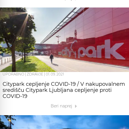
UPORABNO
|
ZDRAVJE
|
01. 09. 2021
Citypark cepljenje COVID-19 / V nakupovalnem
središču Citypark Ljubljana cepljenje proti
COVID-19
Beri naprej