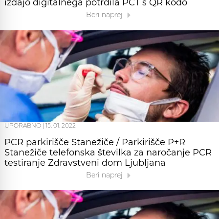
izdajo digitalnega potrdila PCT s QR kodo
Beri naprej
UPORABNO
|
15. 01. 2022
PCR parkirišče Stanežiče / Parkirišče P+R
Stanežiče telefonska številka za naročanje PCR
testiranje Zdravstveni dom Ljubljana
Beri naprej