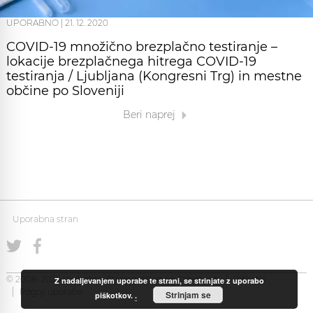
UPORABNO
|
21. 12. 2020
COVID-19 množično brezplačno testiranje –
lokacije brezplačnega hitrega COVID-19
testiranja / Ljubljana (Kongresni Trg) in mestne
občine po Sloveniji
Beri naprej
Uporabna stran
© 2008-2026 Uporabna Stran gostuje na
Zabec.net
Piškotki
Z nadaljevanjem uporabe te strani, se strinjate z uporabo
Pogoji uporabe
Strinjam se
piškotkov.
.