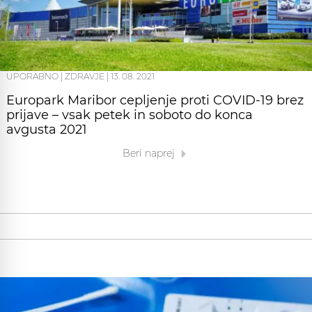
UPORABNO
|
ZDRAVJE
|
13. 08. 2021
Europark Maribor cepljenje proti COVID-19 brez
prijave – vsak petek in soboto do konca
avgusta 2021
Beri naprej