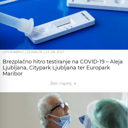
UPORABNO
|
ZDRAVJE
|
23. 06. 2021
Brezplačno hitro testiranje na COVID-19 – Aleja
Ljubljana, Citypark Ljubljana ter Europark
Maribor
Beri naprej