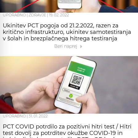
UPORABNO
|
ZDRAVJE
|
19. 02. 2022
Ukinitev PCT pogoja od 21.2.2022, razen za
kritično infrastrukturo, ukinitev samotestiranja
v šolah in brezplačnega hitrega testiranja
Beri naprej
UPORABNO
|
31. 01. 2022
PCT COVID potrdilo za pozitivni hitri test / Hitri
test dovolj za potrditev okužbe COVID-19 in