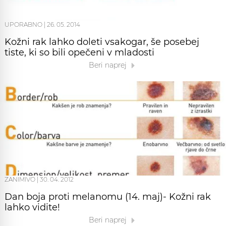
UPORABNO
|
26. 05. 2014
Kožni rak lahko doleti vsakogar, še posebej
tiste, ki so bili opečeni v mladosti
Beri naprej
ZANIMIVO
|
30. 04. 2012
Dan boja proti melanomu (14. maj)- Kožni rak
lahko vidite!
Beri naprej