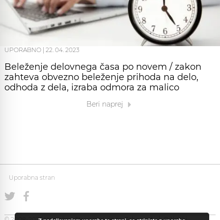
UPORABNO
|
22. 04. 2023
Beleženje delovnega časa po novem / zakon
zahteva obvezno beleženje prihoda na delo,
odhoda z dela, izraba odmora za malico
Beri naprej
Uporabna stran
© 2008-2026 Uporabna Stran gostuje na
Zabec.net
Piškotki