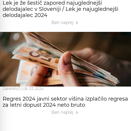
Lek je že šestič zapored najuglednejši
delodajalec v Sloveniji / Lek je najuglednejši
delodajalec 2024
Beri naprej
ZANIMIVO
|
06. 03. 2024
Regres 2024 javni sektor višina izplačilo regresa
za letni dopust 2024 neto bruto
Beri naprej