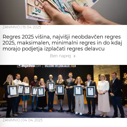
ZANIMIVO
|
19. 04. 2025
Regres 2025 višina, najvišji neobdavčen regres
2025, maksimalen, minimalni regres in do kdaj
morajo podjetja izplačati regres delavcu
Beri naprej
ZANIMIVO
|
04. 04. 2025