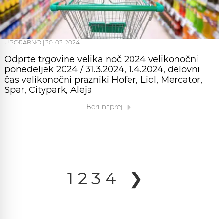
UPORABNO
|
30. 03. 2024
Odprte trgovine velika noč 2024 velikonočni
ponedeljek 2024 / 31.3.2024, 1.4.2024, delovni
čas velikonočni prazniki Hofer, Lidl, Mercator,
Spar, Citypark, Aleja
Beri naprej
1
2
3
4
❯