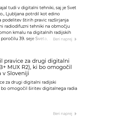
 tudi v digitalni tehniki, saj je Svet
.o., Ljubljana potrdil kot edino
podelitev štirih pravic razširjanja
ni radiodifuzni tehniki na območju
omon kmalu na digitalnih radijskih
 poročilu 39. seje Sveta, …
Beri naprej
l pravice za drugi digitalni
AB+ MUX R2), ki bo omogočil
 v Sloveniji
ce za drugi digitalni radijski
bo omogočil širitev digitalnega radia
Beri naprej