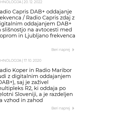
EHNOLOGIJA
|
20. 12. 2022
adio Capris DAB+ oddajanje
rekvenca / Radio Capris zdaj z
igitalnim oddajanjem DAB+
n slišnostjo na avtocesti med
oprom in Ljubljano frekvenca
Beri naprej
EHNOLOGIJA
|
17. 10. 2020
adio Koper in Radio Maribor
udi z digitalnim oddajanjem
DAB+), saj je zaživel
ultipleks R2, ki oddaja po
elotni Sloveniji, a je razdeljen
a vzhod in zahod
Beri naprej