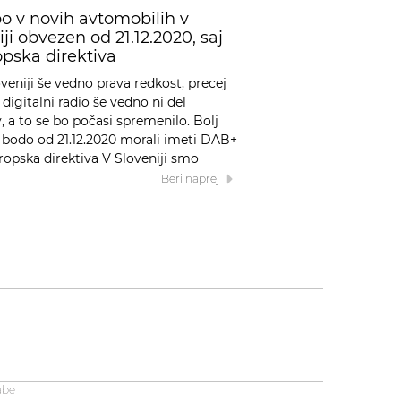
bo v novih avtomobilih v
iji obvezen od 21.12.2020, saj
ropska direktiva
oveniji še vedno prava redkost, precej
 digitalni radio še vedno ni del
a to se bo počasi spremenilo. Bolj
 bodo od 21.12.2020 morali imeti DAB+
vropska direktiva V Sloveniji smo
Beri naprej
abe