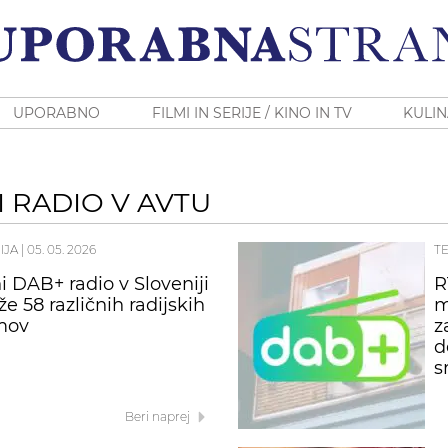
UPORABNO
FILMI IN SERIJE / KINO IN TV
KULIN
I RADIO V AVTU
IJA
|
05. 05. 2026
T
i DAB+ radio v Sloveniji
R
e 58 različnih radijskih
m
mov
z
d
s
Beri naprej