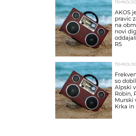
TEHNOLOG
AKOS je
pravic 
na obmo
novi dig
oddajal
R5
TEHNOLOG
Frekven
so dobil
Alpski v
Robin, 
Murski v
Krka in