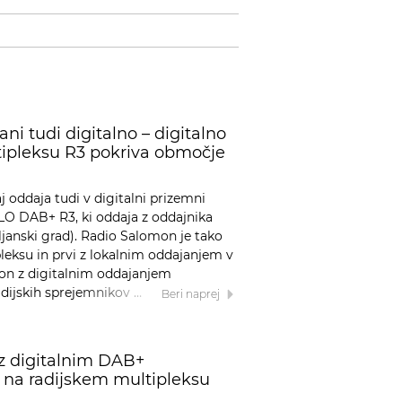
ni tudi digitalno – digitalno
ipleksu R3 pokriva območje
j oddaja tudi v digitalni prizemni
LO DAB+ R3, ki oddaja z oddajnika
ljanski grad). Radio Salomon je tako
pleksu in prvi z lokalnim oddajanjem v
mon z digitalnim oddajanjem
adijskih sprejemnikov …
Beri naprej
z digitalnim DAB+
 na radijskem multipleksu