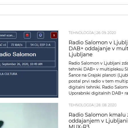
TEHNOLOGIJA
|
26. 09. 2020
Radio Salomon v Ljublja
DAB+ oddajanje v mult
Ljubljane
Radio Salomon v Ljubljani zda
tehniki DAB+ v multipleksu S
Šance na Grajski planoti (Ljub
postal prvi radio v tem multi
digitalni tehniki. Radio Salo
Uporabniki digitalnih DAB+ r
TEHNOLOGIJA
|
28. 08. 2020
Radio Salomon kmalu 
oddajanjem v Ljubljani
MUX-R3