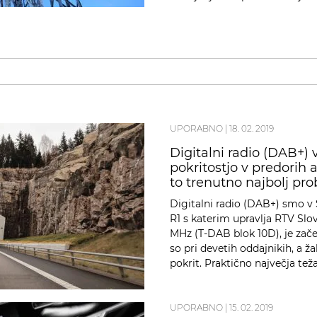
UPORABNO
|
18. 02. 2019
Digitalni radio (DAB+) v
pokritostjo v predorih 
to trenutno najbolj pr
Digitalni radio (DAB+) smo v S
R1 s katerim upravlja RTV Slov
MHz (T-DAB blok 10D), je zače
so pri devetih oddajnikih, a ža
pokrit. Praktično največja teža
UPORABNO
|
15. 02. 2019