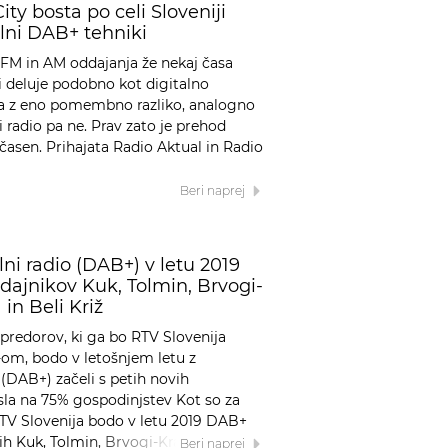
ity bosta po celi Sloveniji
alni DAB+ tehniki
 FM in AM oddajanja že nekaj časa
i deluje podobno kot digitalno
 a z eno pomembno razliko, analogno
i radio pa ne. Prav zato je prehod
asen. Prihajata Radio Aktual in Radio
Beri naprej
lni radio (DAB+) v letu 2019
ddajnikov Kuk, Tolmin, Brvogi-
in Beli Križ
predorov, ki ga bo RTV Slovenija
-om, bodo v letošnjem letu z
(DAB+) začeli s petih novih
sla na 75% gospodinjstev Kot so za
RTV Slovenija bodo v letu 2019 DAB+
kih Kuk, Tolmin, Brvogi-Kranjska …
Beri naprej