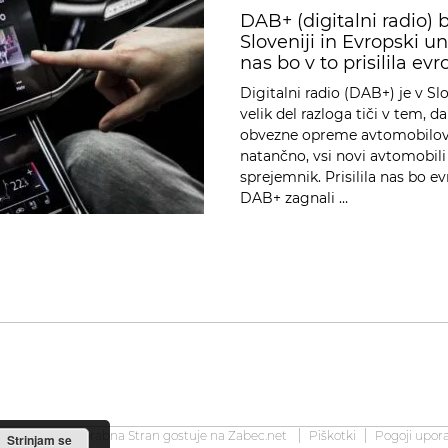
DAB+ (digitalni radio) 
Sloveniji in Evropski un
nas bo v to prisilila ev
Digitalni radio (DAB+) je v Sl
velik del razloga tiči v tem, da
obvezne opreme avtomobilov, 
natančno, vsi novi avtomobili
sprejemnik. Prisilila nas bo e
DAB+ zagnali …
2008-2026 Uporabna Stran gostuje na
Zabec.net
Piškotki
Pogoji upor
Strinjam se