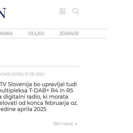
ARIKA
OGLASI
ZDRAVJE
EHNOLOGIJA
|
13. 08. 2024
TV Slovenija bo upravljal tudi
ultipleksa T-DAB+ R4 in R5
a digitalni radio, ki morata
elovati od konca februarja oz.
redine aprila 2025
Beri naprej