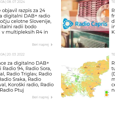
IJA
|
08. 07. 2024
T
 objavil razpis za 24
R
za digitalni DAB+ radio
f
čju celotne Slovenije,
d
italni radii bodo
i
i v multipleksih R4 in
K
Beri naprej
IJA
|
20. 03. 2022
T
ce za digitalno DAB+
R
i Radio 94, Radio Sora,
t
al, Radio Triglav, Radio
(
Radio Sraka, Radio
m
al, Koroški radio, Radio
c
 Radio Ptuj
n
Beri naprej