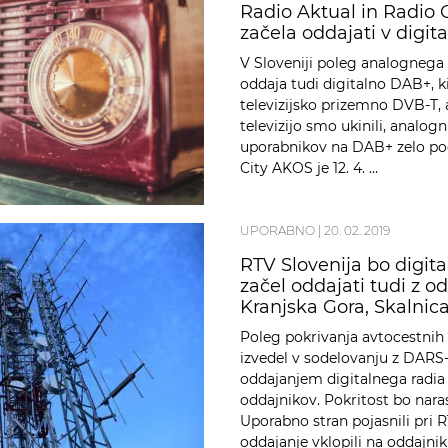
Radio Aktual in Radio C
začela oddajati v digit
V Sloveniji poleg analognega
oddaja tudi digitalno DAB+, k
televizijsko prizemno DVB-T,
televizijo smo ukinili, analogn
uporabnikov na DAB+ zelo poč
City AKOS je 12. 4. …
UPORABNO
|
20. 02. 2019
RTV Slovenija bo digita
začel oddajati tudi z o
Kranjska Gora, Skalnica 
Poleg pokrivanja avtocestnih 
izvedel v sodelovanju z DARS
oddajanjem digitalnega radia 
oddajnikov. Pokritost bo nara
Uporabno stran pojasnili pri 
oddajanje vklopili na oddajni