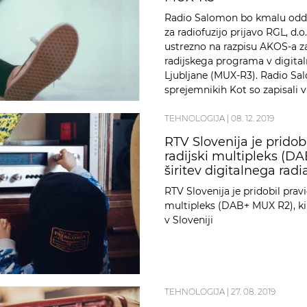
Radio Salomon bo kmalu oddajal
za radiofuzijo prijavo RGL, d.o
ustrezno na razpisu AKOS-a za 
radijskega programa v digital
Ljubljane (MUX-R3). Radio Sal
sprejemnikih Kot so zapisali v
TEHNOLOGIJA
|
08. 12. 2019
RTV Slovenija je pridobi
radijski multipleks (D
širitev digitalnega radia
RTV Slovenija je pridobil pravi
multipleks (DAB+ MUX R2), ki 
v Sloveniji
TEHNOLOGIJA
|
27. 08. 2019