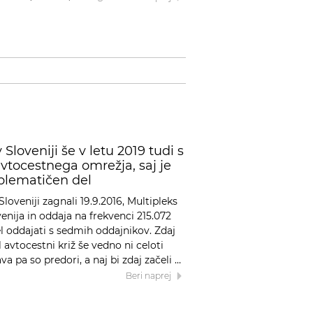
 Sloveniji še v letu 2019 tudi s
avtocestnega omrežja, saj je
oblematičen del
loveniji zagnali 19.9.2016, Multipleks
enija in oddaja na frekvenci 215.072
l oddajati s sedmih oddajnikov. Zdaj
l avtocestni križ še vedno ni celoti
va pa so predori, a naj bi zdaj začeli …
Beri naprej