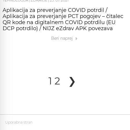
TEHNOLOGIJA
|
ZDRAVJE
|
23. 07. 2021
Aplikacija za preverjanje COVID potrdil /
Aplikacija za preverjanje PCT pogojev – čitalec
QR kode na digitalnem COVID potrdilu (EU
DCP potrdilo) / NIJZ eZdrav APK povezava
Beri naprej
1
2
❯
Uporabna stran