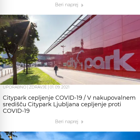
Beri naprej
UPORABNO
|
ZDRAVJE
|
01. 09. 2021
Citypark cepljenje COVID-19 / V nakupovalnem
središču Citypark Ljubljana cepljenje proti
COVID-19
Beri naprej