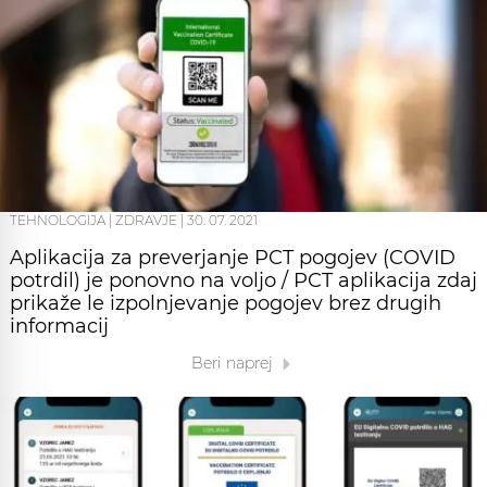
TEHNOLOGIJA
|
ZDRAVJE
|
30. 07. 2021
Aplikacija za preverjanje PCT pogojev (COVID
potrdil) je ponovno na voljo / PCT aplikacija zdaj
prikaže le izpolnjevanje pogojev brez drugih
informacij
Beri naprej