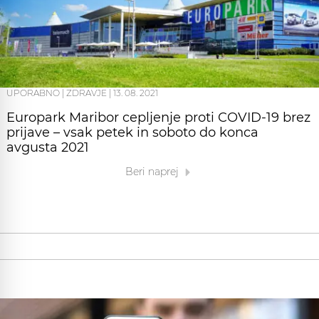
UPORABNO
|
ZDRAVJE
|
13. 08. 2021
Europark Maribor cepljenje proti COVID-19 brez
prijave – vsak petek in soboto do konca
avgusta 2021
Beri naprej