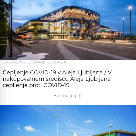
UPORABNO
|
ZDRAVJE
|
25. 08. 2021
Cepljenje COVID-19 v Aleja Ljubljana / V
nakupovalnem središču Aleja Ljubljana
cepljenje proti COVID-19
Beri naprej