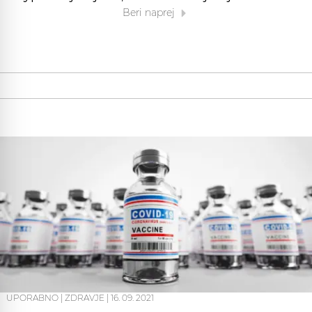
Beri naprej
UPORABNO
|
ZDRAVJE
|
16. 09. 2021