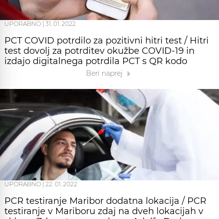
UPORABNO
|
31. 01. 2022
PCT COVID potrdilo za pozitivni hitri test / Hitri
test dovolj za potrditev okužbe COVID-19 in
izdajo digitalnega potrdila PCT s QR kodo
Beri naprej
UPORABNO
|
22. 01. 2022
PCR testiranje Maribor dodatna lokacija / PCR
testiranje v Mariboru zdaj na dveh lokacijah v