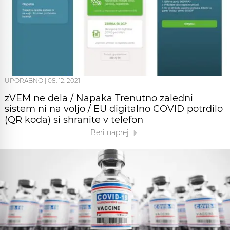
UPORABNO
|
08. 12. 2021
zVEM ne dela / Napaka Trenutno zaledni
sistem ni na voljo / EU digitalno COVID potrdilo
(QR koda) si shranite v telefon
Beri naprej