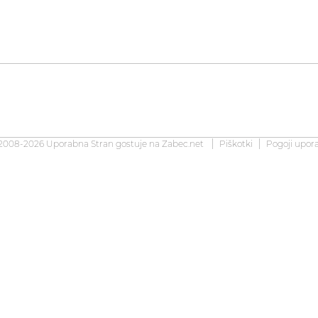
2008-2026 Uporabna Stran gostuje na
Zabec.net
Piškotki
Pogoji upor