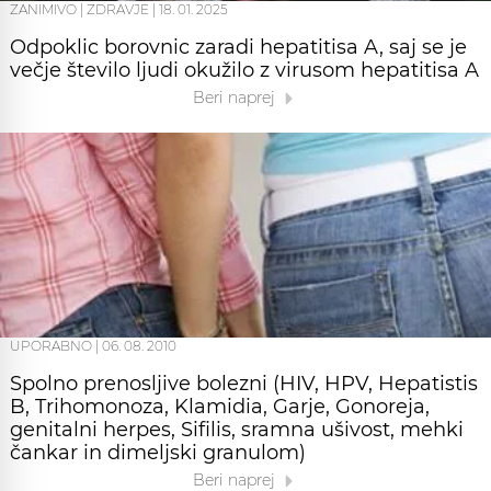
ZANIMIVO
|
ZDRAVJE
|
18. 01. 2025
Odpoklic borovnic zaradi hepatitisa A, saj se je
večje število ljudi okužilo z virusom hepatitisa A
Beri naprej
UPORABNO
|
06. 08. 2010
Spolno prenosljive bolezni (HIV, HPV, Hepatistis
B, Trihomonoza, Klamidia, Garje, Gonoreja,
genitalni herpes, Sifilis, sramna ušivost, mehki
čankar in dimeljski granulom)
Beri naprej