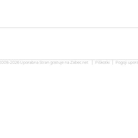
2008-2026 Uporabna Stran gostuje na
Zabec.net
Piškotki
Pogoji upor