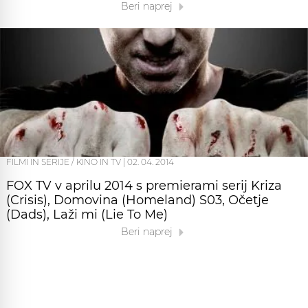
Beri naprej
FILMI IN SERIJE / KINO IN TV
|
02. 04. 2014
FOX TV v aprilu 2014 s premierami serij Kriza
(Crisis), Domovina (Homeland) S03, Očetje
(Dads), Laži mi (Lie To Me)
Beri naprej