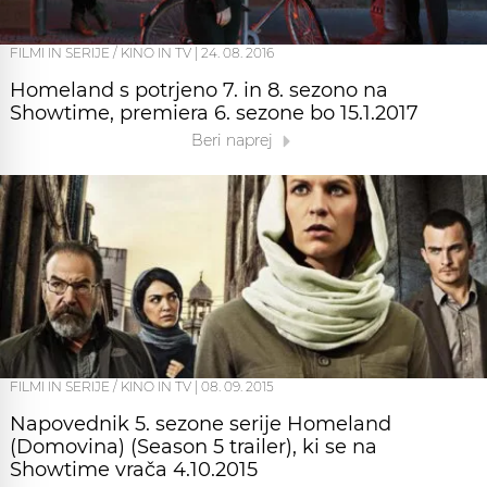
FILMI IN SERIJE / KINO IN TV
|
24. 08. 2016
Homeland s potrjeno 7. in 8. sezono na
Showtime, premiera 6. sezone bo 15.1.2017
Beri naprej
FILMI IN SERIJE / KINO IN TV
|
08. 09. 2015
Napovednik 5. sezone serije Homeland
(Domovina) (Season 5 trailer), ki se na
Showtime vrača 4.10.2015