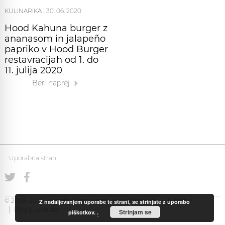
KULINARIKA
|
30. 06. 2020
Hood Kahuna burger z
ananasom in jalapeño
papriko v Hood Burger
restavracijah od 1. do
11. julija 2020
Beri naprej
Uporabna stran
© 2008-2026 Uporabna Stran gostuje na
Zabec.net
Piškotki
Z nadaljevanjem uporabe te strani, se strinjate z uporabo
Pogoji uporabe
Strinjam se
piškotkov.
.