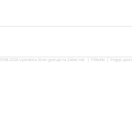
2008-2026 Uporabna Stran gostuje na
Zabec.net
Piškotki
Pogoji upor