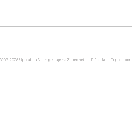
2008-2026 Uporabna Stran gostuje na
Zabec.net
Piškotki
Pogoji upor