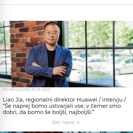
TEHNOLOGIJA
|
31. 05. 2022
Liao Jia, regionalni direktor Huawei / intervju /
“Še naprej bomo ustvarjali vse, v čemer smo
dobri, da bomo še boljši, najboljši.”
Beri naprej