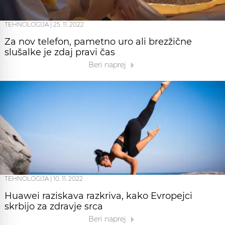
TEHNOLOGIJA
|
25. 11. 2022
Za nov telefon, pametno uro ali brezžične
slušalke je zdaj pravi čas
Beri naprej
TEHNOLOGIJA
|
10. 11. 2022
Huawei raziskava razkriva, kako Evropejci
skrbijo za zdravje srca
Beri naprej