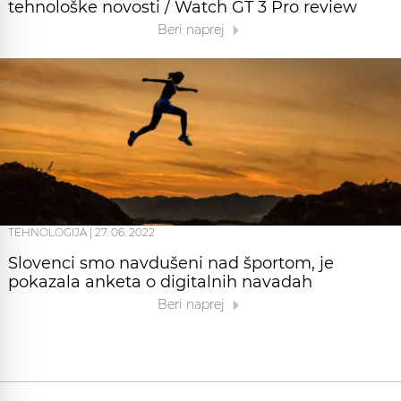
tehnološke novosti / Watch GT 3 Pro review
Beri naprej
TEHNOLOGIJA
|
27. 06. 2022
Slovenci smo navdušeni nad športom, je
pokazala anketa o digitalnih navadah
Beri naprej