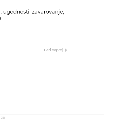
, ugodnosti, zavarovanje,
a
Beri naprej
abe