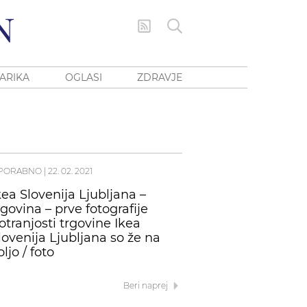
ARIKA
OGLASI
ZDRAVJE
PORABNO
|
22. 02. 2021
kea Slovenija Ljubljana –
rgovina – prve fotografije
otranjosti trgovine Ikea
lovenija Ljubljana so že na
oljo / foto
Beri naprej