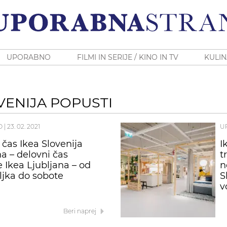
UPORABNO
FILMI IN SERIJE / KINO IN TV
KULIN
VENIJA POPUSTI
O
|
23. 02. 2021
U
 čas Ikea Slovenija
I
na – delovni čas
t
e Ikea Ljubljana – od
n
jka do sobote
S
v
Beri naprej