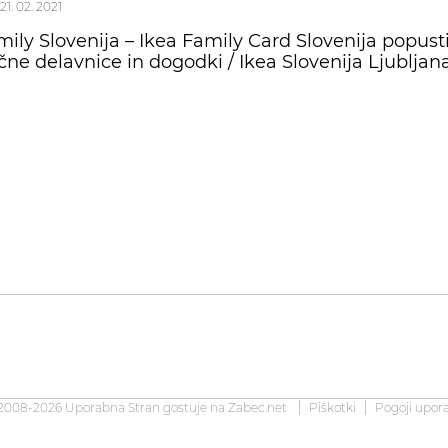
21. 02. 2021
mily Slovenija – Ikea Family Card Slovenija popusti
čne delavnice in dogodki / Ikea Slovenija Ljubljan
2008-2026 Uporabna Stran gostuje na
Zabec.net
Piškotki
Pogoji upor