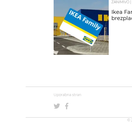
ZANIMIVO
|
Ikea Fa
brezpla
Uporabna stran
© 