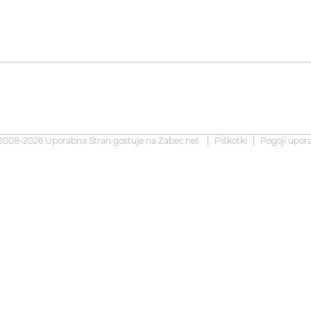
2008-2026 Uporabna Stran gostuje na
Zabec.net
Piškotki
Pogoji upor