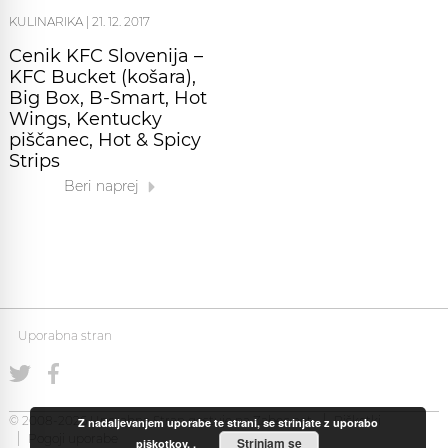
KULINARIKA
|
21. 12. 2017
Cenik KFC Slovenija –
KFC Bucket (košara),
Big Box, B-Smart, Hot
Wings, Kentucky
piščanec, Hot & Spicy
Strips
Beri naprej
Uporabna stran
© 2008-2026 Uporabna Stran gostuje na
Zabec.net
Piškotki
Z nadaljevanjem uporabe te strani, se strinjate z uporabo
Pogoji uporabe
Strinjam se
piškotkov.
.