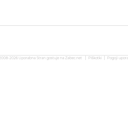
2008-2026 Uporabna Stran gostuje na
Zabec.net
Piškotki
Pogoji upor