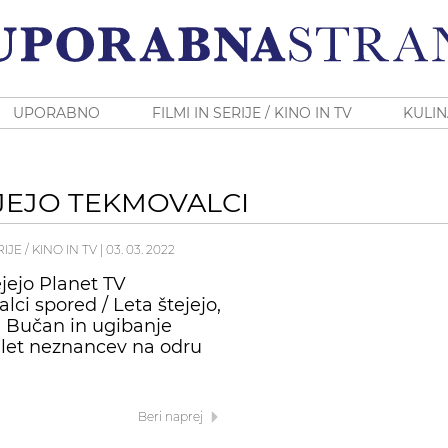
UPORABNO
FILMI IN SERIJE / KINO IN TV
KULIN
JEJO TEKMOVALCI
RIJE / KINO IN TV
|
03. 03. 2022
ejejo Planet TV
lci spored / Leta štejejo,
 Bučan in ugibanje
i let neznancev na odru
Beri naprej