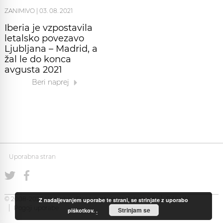
ZANIMIVO
|
03. 08. 2021
Iberia je vzpostavila
letalsko povezavo
Ljubljana – Madrid, a
žal le do konca
avgusta 2021
Beri naprej
Uporabna stran
© 2008-2026 Uporabna Stran gostuje na
Zabec.net
Piškotki
Z nadaljevanjem uporabe te strani, se strinjate z uporabo
Pogoji uporabe
Strinjam se
piškotkov.
.