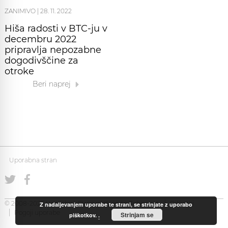
ZANIMIVO
|
28. 11. 2022
Hiša radosti v BTC-ju v
decembru 2022
pripravlja nepozabne
dogodivščine za
otroke
Beri naprej
Uporabna stran
© 2008-2026 Uporabna Stran gostuje na
Zabec.net
Piškotki
Z nadaljevanjem uporabe te strani, se strinjate z uporabo
Pogoji uporabe
Strinjam se
piškotkov.
.