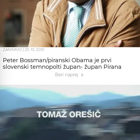
ZANIMIVO
|
25. 10. 2010
Peter Bossman/piranski Obama je prvi
slovenski temnopolti župan- župan Pirana
Beri naprej