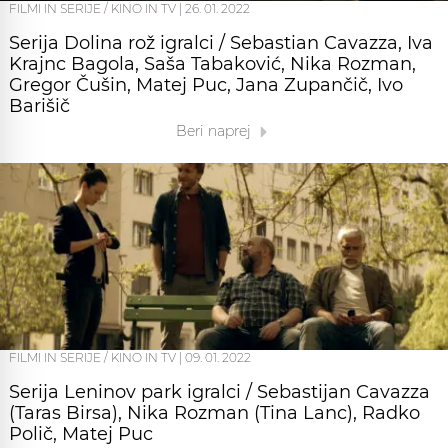
FILMI IN SERIJE / KINO IN TV
|
26. 01. 2022
Serija Dolina rož igralci / Sebastian Cavazza, Iva
Krajnc Bagola, Saša Tabaković, Nika Rozman,
Gregor Čušin, Matej Puc, Jana Zupančič, Ivo
Barišič
Beri naprej
FILMI IN SERIJE / KINO IN TV
|
09. 01. 2022
Serija Leninov park igralci / Sebastijan Cavazza
(Taras Birsa), Nika Rozman (Tina Lanc), Radko
Polič, Matej Puc