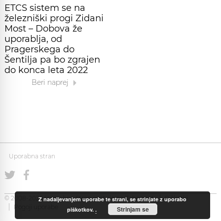
ETCS sistem se na
železniški progi Zidani
Most – Dobova že
uporablja, od
Pragerskega do
Šentilja pa bo zgrajen
do konca leta 2022
Beri naprej
Uporabna stran
© 2008-2026 Uporabna Stran gostuje na
Zabec.net
Piškotki
Z nadaljevanjem uporabe te strani, se strinjate z uporabo
Pogoji uporabe
Strinjam se
piškotkov.
.