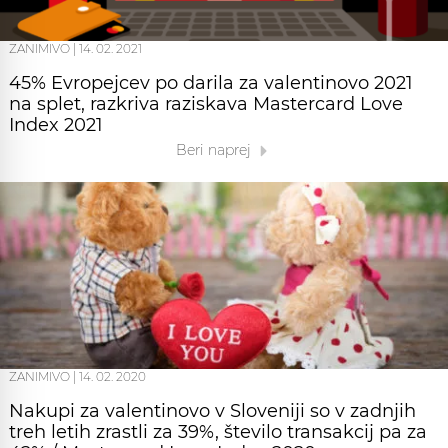
ZANIMIVO
|
14. 02. 2021
45% Evropejcev po darila za valentinovo 2021
na splet, razkriva raziskava Mastercard Love
Index 2021
Beri naprej
ZANIMIVO
|
14. 02. 2020
Nakupi za valentinovo v Sloveniji so v zadnjih
treh letih zrastli za 39%, število transakcij pa za