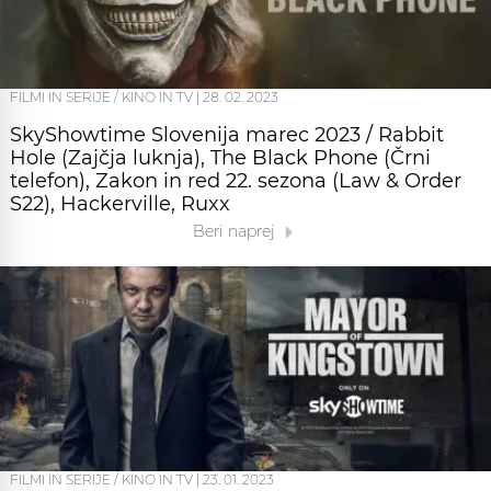
FILMI IN SERIJE / KINO IN TV
|
28. 02. 2023
SkyShowtime Slovenija marec 2023 / Rabbit
Hole (Zajčja luknja), The Black Phone (Črni
telefon), Zakon in red 22. sezona (Law & Order
S22), Hackerville, Ruxx
Beri naprej
FILMI IN SERIJE / KINO IN TV
|
23. 01. 2023