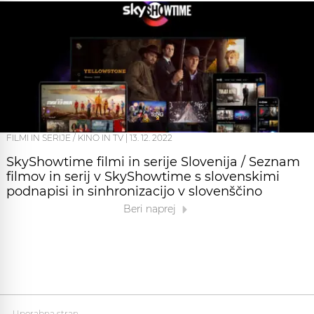
FILMI IN SERIJE / KINO IN TV
|
13. 12. 2022
SkyShowtime filmi in serije Slovenija / Seznam
filmov in serij v SkyShowtime s slovenskimi
podnapisi in sinhronizacijo v slovenščino
Beri naprej
Uporabna stran