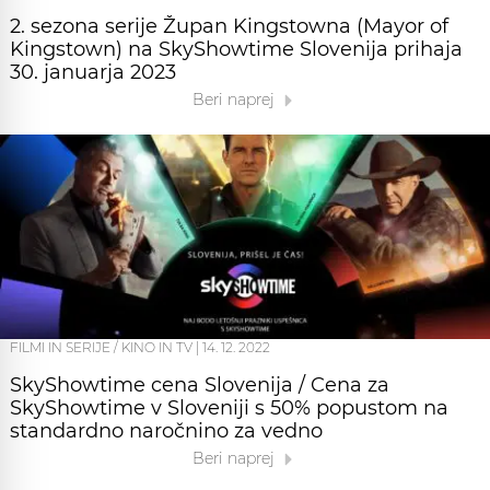
2. sezona serije Župan Kingstowna (Mayor of
Kingstown) na SkyShowtime Slovenija prihaja
30. januarja 2023
Beri naprej
FILMI IN SERIJE / KINO IN TV
|
14. 12. 2022
SkyShowtime cena Slovenija / Cena za
SkyShowtime v Sloveniji s 50% popustom na
standardno naročnino za vedno
Beri naprej