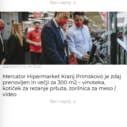
Beri naprej
ZANIMIVO
|
14. 09. 2020
Mercator Hipermarket Kranj Primskovo je zdaj
prenovljen in večji za 300 m2 – vinoteka,
kotiček za rezanje pršuta, zorilnica za meso /
video
Beri naprej