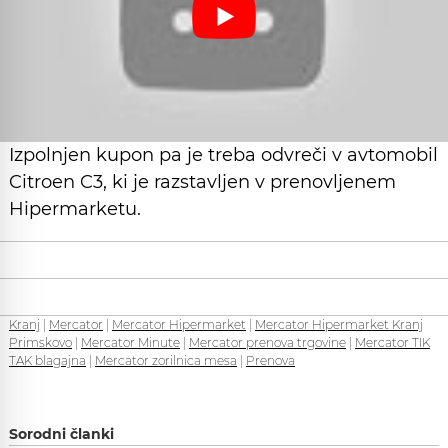
Izpolnjen kupon pa je treba odvreči v avtomobil
Citroen C3, ki je razstavljen v prenovljenem
Hipermarketu.
Kranj
|
Mercator
|
Mercator Hipermarket
|
Mercator Hipermarket Kranj
Primskovo
|
Mercator Minute
|
Mercator prenova trgovine
|
Mercator TIK
TAK blagajna
|
Mercator zorilnica mesa
|
Prenova
Sorodni članki