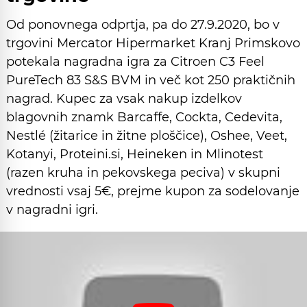
Od ponovnega odprtja, pa do 27.9.2020, bo v
trgovini Mercator Hipermarket Kranj Primskovo
potekala nagradna igra za Citroen C3 Feel
PureTech 83 S&S BVM in več kot 250 praktičnih
nagrad. Kupec za vsak nakup izdelkov
blagovnih znamk Barcaffe, Cockta, Cedevita,
Nestlé (žitarice in žitne ploščice), Oshee, Veet,
Kotanyi, Proteini.si, Heineken in Mlinotest
(razen kruha in pekovskega peciva) v skupni
vrednosti vsaj 5€, prejme kupon za sodelovanje
v nagradni igri.