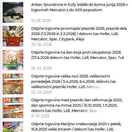
Anker, Soundcore in Eufy izdelki do konca junija 2026 v
trgovinah Mercator z do 40% popustom
10. 06. 2026
Odprte trgovine prvomajski prazniki 2026, praznik dela
2026 (1.5.2026 in 2.5.2026) / delovni čas Hofer, Lidl,
Mercator, Spar, Citypark, Aleja
30. 04. 2026
Odprte trgovine na dan boja proti okupatorju 2026
/27.4.2026 delovni čas Hofer, Lidl, Mercator, Spar, Tuš
26. 04. 2026
Odprte trgovine velika noč 2026, velikonočni
ponedeljek 2026 / 5.4.2026, 6.4.2026, delovni čas
velikonočni prazniki Hofer, Lidl, Mercator, Spar,
Citypark, Aleja
05. 04. 2026
Odprte trgovine med prazniki dan reformacije 2025,
dan spomina na mrtve 2025 / 31.10.2025, 1.11.2025,
delovni čas Hofer, Lidl, Mercator, Spar, Citypark, Aleja
Odprte
31. 10. 2025
Odprte trgovine Marijino vnebovzetje 2025 v petek,
15.8.2025 veliki šmaren / delovni čas Hofer, Lidl,