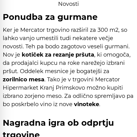
Novosti
Ponudba za gurmane
Ker je Mercator trgovino razširil za 300 m2, so
lahko vanjo umestili tudi nekatere večje
novosti. Teh pa bodo zagotovo veseli gurmani.
Nov je
kotiček za rezanje pršuta
, ki omogoča,
da prodajalci kupcu na roke narežejo izbrani
pršut. Oddelek mesnice je bogatejši za
zorilnico mesa
. Tako je v trgovini Mercator
Hipermarket Kranj Primskovo možno kupiti
izbrano zorjeno meso. Za odlično spremljavo pa
bo poskrbelo vino iz nove
vinoteke
.
Nagradna igra ob odprtju
trgovine