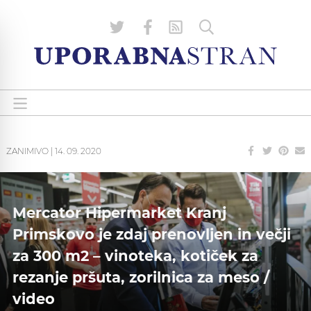
ZANIMIVO
|
14. 09. 2020
Mercator Hipermarket Kranj
Primskovo je zdaj prenovljen in večji
za 300 m2 – vinoteka, kotiček za
rezanje pršuta, zorilnica za meso /
video