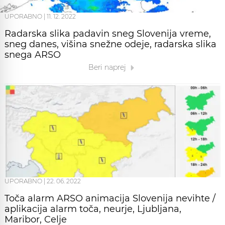
UPORABNO
|
11. 12. 2022
Radarska slika padavin sneg Slovenija vreme,
sneg danes, višina snežne odeje, radarska slika
snega ARSO
Beri naprej
UPORABNO
|
22. 06. 2022
Toča alarm ARSO animacija Slovenija nevihte /
aplikacija alarm toča, neurje, Ljubljana,
Maribor, Celje