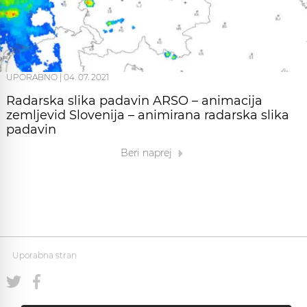
UPORABNO
|
04. 07. 2021
Radarska slika padavin ARSO – animacija
zemljevid Slovenija – animirana radarska slika
padavin
Beri naprej
Uporabna stran