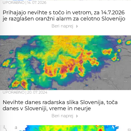
UPORABNO
|
14. 07. 2026
Prihajajo nevihte s točo in vetrom, za 14.7.2026
je razglašen oranžni alarm za celotno Slovenijo
Beri naprej
UPORABNO
|
20. 07. 2024
Nevihte danes radarska slika Slovenija, toča
danes v Sloveniji, vreme in neurje
Beri naprej