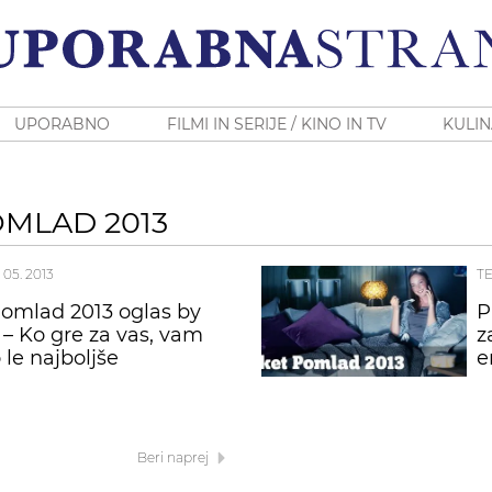
UPORABNO
FILMI IN SERIJE / KINO IN TV
KULIN
OMLAD 2013
 05. 2013
T
omlad 2013 oglas by
P
 – Ko gre za vas, vam
z
le najboljše
e
Beri naprej