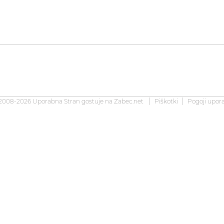
2008-2026 Uporabna Stran gostuje na
Zabec.net
Piškotki
Pogoji upor