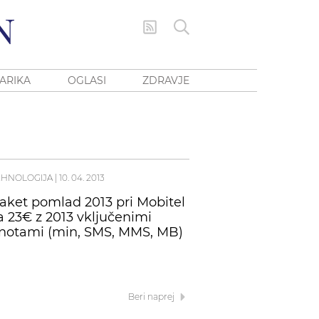
ARIKA
OGLASI
ZDRAVJE
EHNOLOGIJA
|
10. 04. 2013
aket pomlad 2013 pri Mobitel
a 23€ z 2013 vključenimi
notami (min, SMS, MMS, MB)
Beri naprej