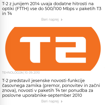
T-2 z junijem 2014 uvaja dodatne hitrosti na
optiki (FTTH) vse do 500/100 Mbps v paketih T3
in T4
Beri naprej
TEHNOLOGIJA
|
10. 09. 2010
T-2 predstavil jesenske novosti-funkcije
časovnega zamika (premor, ponovitev in začni
znova), novosti v paketih T4 ter ponudba za
poslovne uporabnike-september 2010
Beri naprej