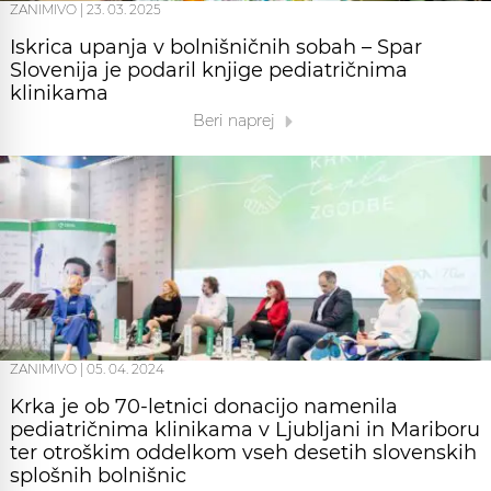
ZANIMIVO
|
23. 03. 2025
Iskrica upanja v bolnišničnih sobah – Spar
Slovenija je podaril knjige pediatričnima
klinikama
Beri naprej
ZANIMIVO
|
05. 04. 2024
Krka je ob 70-letnici donacijo namenila
pediatričnima klinikama v Ljubljani in Mariboru
ter otroškim oddelkom vseh desetih slovenskih
splošnih bolnišnic