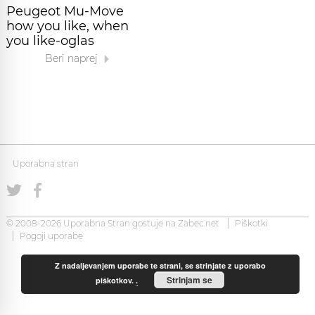
Peugeot Mu-Move
how you like, when
you like-oglas
Beri naprej
Uporabna stran
© 2008-2026 Uporabna Stran gostuje na
Zabec.net
Piškotki
Pogoji uporabe
Z nadaljevanjem uporabe te strani, se strinjate z uporabo
Strinjam se
piškotkov.
.