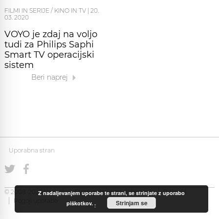
FILMI IN SERIJE / KINO IN TV
|
20.
03. 2020
VOYO je zdaj na voljo
tudi za Philips Saphi
Smart TV operacijski
sistem
Beri naprej
Uporabna stran
© 2008-2026 Uporabna Stran gostuje na
Zabec.net
Piškotki
Z nadaljevanjem uporabe te strani, se strinjate z uporabo
Pogoji uporabe
Strinjam se
piškotkov.
.