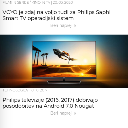
FILMI IN SERIJE / KINO IN TV
|
20. 03. 2020
VOYO je zdaj na voljo tudi za Philips Saphi
Smart TV operacijski sistem
Beri naprej
TEHNOLOGIJA
|
10. 10. 2017
Philips televizije (2016, 2017) dobivajo
posodobitev na Android 7.0 Nougat
Beri naprej