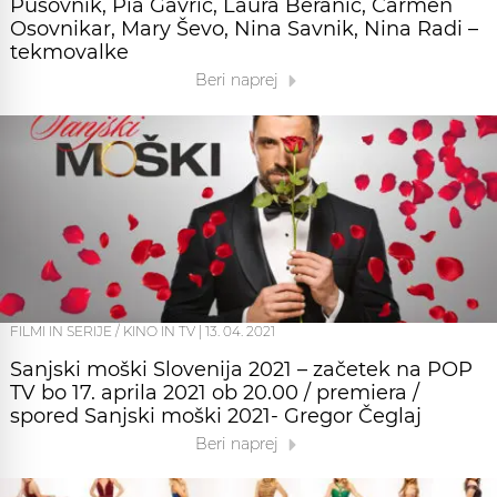
Pusovnik, Pia Gavrič, Laura Beranič, Carmen
Osovnikar, Mary Ševo, Nina Savnik, Nina Radi –
tekmovalke
Beri naprej
FILMI IN SERIJE / KINO IN TV
|
13. 04. 2021
Sanjski moški Slovenija 2021 – začetek na POP
TV bo 17. aprila 2021 ob 20.00 / premiera /
spored Sanjski moški 2021- Gregor Čeglaj
Beri naprej