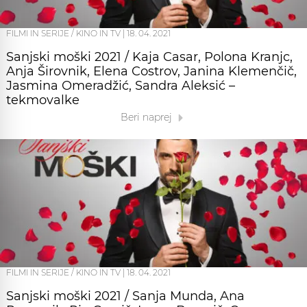
FILMI IN SERIJE / KINO IN TV
|
18. 04. 2021
Sanjski moški 2021 / Kaja Casar, Polona Kranjc,
Anja Širovnik, Elena Costrov, Janina Klemenčič,
Jasmina Omeradžić, Sandra Aleksić –
tekmovalke
Beri naprej
FILMI IN SERIJE / KINO IN TV
|
18. 04. 2021
Sanjski moški 2021 / Sanja Munda, Ana