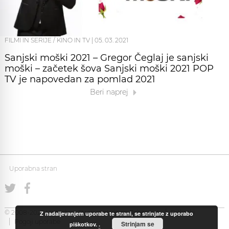
FILMI IN SERIJE / KINO IN TV
|
05. 03. 2021
Sanjski moški 2021 – Gregor Čeglaj je sanjski
moški – začetek šova Sanjski moški 2021 POP
TV je napovedan za pomlad 2021
Beri naprej
Uporabna stran
© 2008-2026 Uporabna Stran gostuje na
Zabec.net
Piškotki
Z nadaljevanjem uporabe te strani, se strinjate z uporabo
Pogoji uporabe
Strinjam se
piškotkov.
.