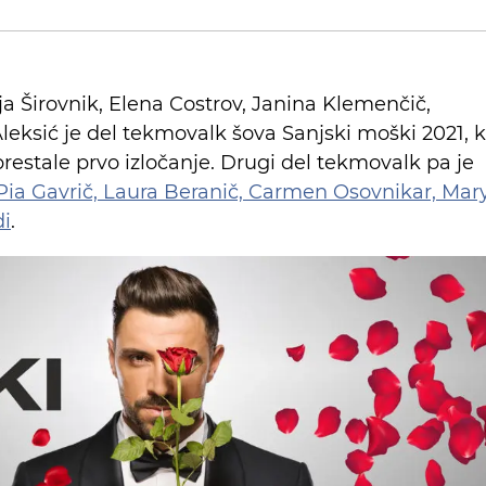
ja Širovnik, Elena Costrov, Janina Klemenčič,
eksić je del tekmovalk šova Sanjski moški 2021, k
restale prvo izločanje. Drugi del tekmovalk pa je
ia Gavrič, Laura Beranič, Carmen Osovnikar, Mar
di
.