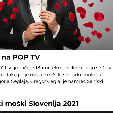
1 na POP TV
21 se je začel z 18-imi tekmovalkami, a so se že v
i. Tako jih je ostalo še 15, ki se bodo borile za
orja Čeglaja. Gregor Čeglaj je namreč Sanjski
ki moški Slovenija 2021