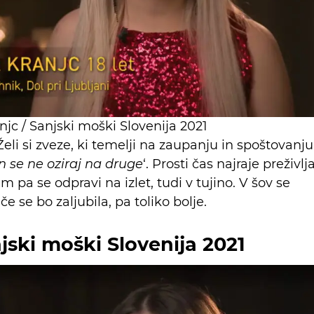
jc / Sanjski moški Slovenija 2021
. Želi si zveze, ki temelji na zaupanju in spoštovanju
 in se ne oziraj na druge
‘. Prosti čas najraje preživlj
jem pa se odpravi na izlet, tudi v tujino. V šov se
če se bo zaljubila, pa toliko bolje.
jski moški Slovenija 2021