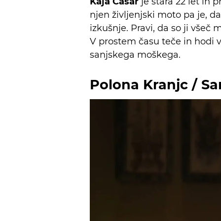
Kaja Casar
je stara 22 let in 
njen življenjski moto pa je, d
izkušnje. Pravi, da so ji všeč
V prostem času teče in hodi v 
sanjskega moškega.
Polona Kranjc / Sa