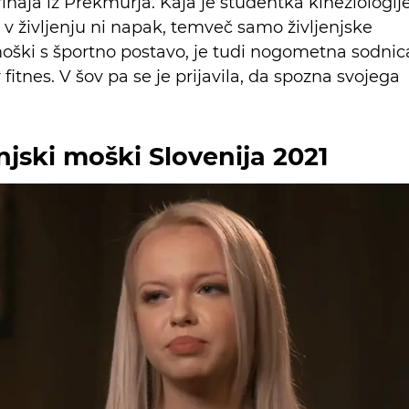
prihaja iz Prekmurja. Kaja je študentka kineziologije
a v življenju ni napak, temveč samo življenjske
 moški s športno postavo, je tudi nogometna sodnic
fitnes. V šov pa se je prijavila, da spozna svojega
njski moški Slovenija 2021