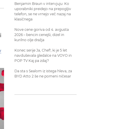
Benjamin Braun v intervjuju: Ko
uporabniki preidejo na prepogljiv
telefon, se ne vrnejo več nazaj na
klasičnega
Nove cene goriva od 4. avgusta
i
2026 – bencin cenejši, dizel in
kurilno olje dražja
y
Konec serije Ja, Chef!, ki je 5 let
navduševala gledalce na VOYO in
POP TV Kaj pa zdaj?
Da sta s Sealom iz istega hleva, za
BYD Atto 2 še ne pomeni ničesar