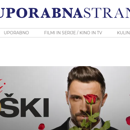
UPORABNO
FILMI IN SERIJE / KINO IN TV
KULIN