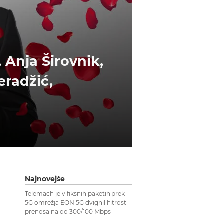
 Anja Širovnik,
eradžić,
Najnovejše
Telemach je v fiksnih paketih prek
5G omrežja EON 5G dvignil hitrost
prenosa na do 300/100 Mbps