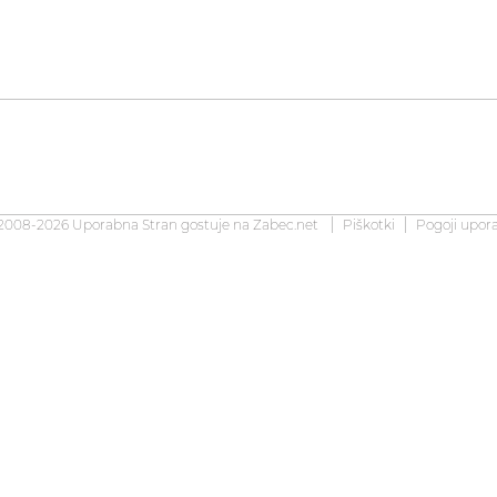
2008-2026 Uporabna Stran gostuje na
Zabec.net
Piškotki
Pogoji upor