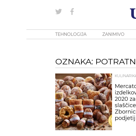
TEHNOLOGIJA
ZANIMIVO
OZNAKA: POTRATN
KULINARIK
Mercato
izdelko
2020 za
slaščice
Zbornica
podjetij