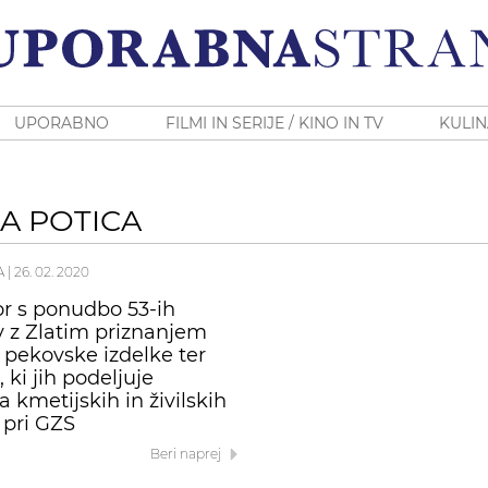
UPORABNO
FILMI IN SERIJE / KINO IN TV
KULIN
A POTICA
A
|
26. 02. 2020
r s ponudbo 53-ih
v z Zlatim priznanjem
 pekovske izdelke ter
, ki jih podeljuje
 kmetijskih in živilskih
 pri GZS
Beri naprej