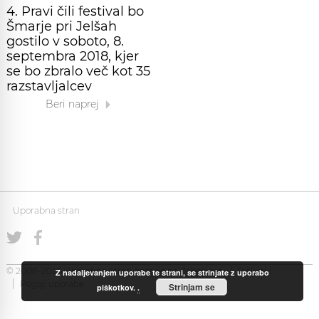
4. Pravi čili festival bo
Šmarje pri Jelšah
gostilo v soboto, 8.
septembra 2018, kjer
se bo zbralo več kot 35
razstavljalcev
Beri naprej
Uporabna stran
© 2008-2026 Uporabna Stran gostuje na
Zabec.net
Piškotki
Z nadaljevanjem uporabe te strani, se strinjate z uporabo
Pogoji uporabe
Strinjam se
piškotkov.
.