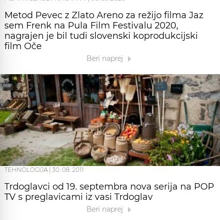
Metod Pevec z Zlato Areno za režijo filma Jaz
sem Frenk na Pula Film Festivalu 2020,
nagrajen je bil tudi slovenski koprodukcijski
film Oče
Beri naprej
TEHNOLOGIJA
|
30. 08. 2011
Trdoglavci od 19. septembra nova serija na POP
TV s preglavicami iz vasi Trdoglav
Beri naprej