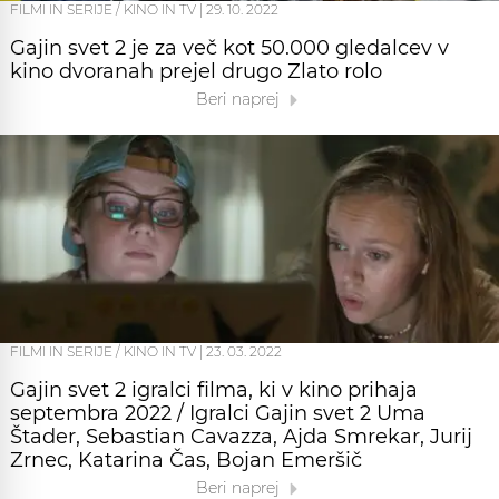
FILMI IN SERIJE / KINO IN TV
|
29. 10. 2022
Gajin svet 2 je za več kot 50.000 gledalcev v
kino dvoranah prejel drugo Zlato rolo
Beri naprej
FILMI IN SERIJE / KINO IN TV
|
23. 03. 2022
Gajin svet 2 igralci filma, ki v kino prihaja
septembra 2022 / Igralci Gajin svet 2 Uma
Štader, Sebastian Cavazza, Ajda Smrekar, Jurij
Zrnec, Katarina Čas, Bojan Emeršič
Beri naprej