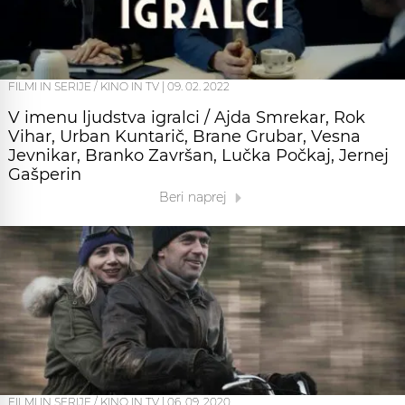
FILMI IN SERIJE / KINO IN TV
|
09. 02. 2022
V imenu ljudstva igralci / Ajda Smrekar, Rok
Vihar, Urban Kuntarič, Brane Grubar, Vesna
Jevnikar, Branko Završan, Lučka Počkaj, Jernej
Gašperin
Beri naprej
FILMI IN SERIJE / KINO IN TV
|
06. 09. 2020