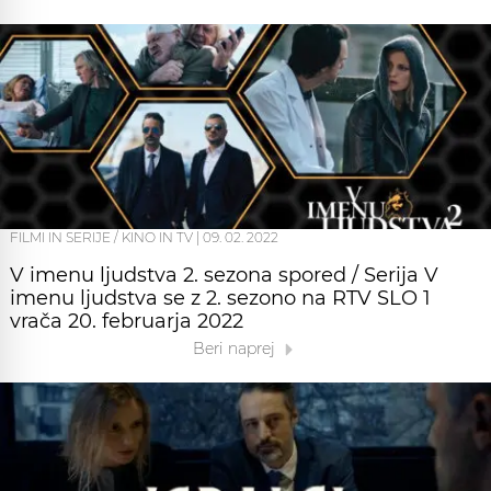
FILMI IN SERIJE / KINO IN TV
|
09. 02. 2022
V imenu ljudstva 2. sezona spored / Serija V
imenu ljudstva se z 2. sezono na RTV SLO 1
vrača 20. februarja 2022
Beri naprej