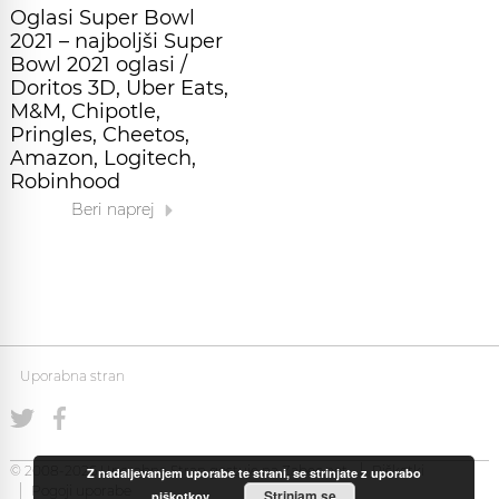
Oglasi Super Bowl
2021 – najboljši Super
Bowl 2021 oglasi /
Doritos 3D, Uber Eats,
M&M, Chipotle,
Pringles, Cheetos,
Amazon, Logitech,
Robinhood
Beri naprej
Uporabna stran
© 2008-2026 Uporabna Stran gostuje na
Zabec.net
Piškotki
Z nadaljevanjem uporabe te strani, se strinjate z uporabo
Pogoji uporabe
Strinjam se
piškotkov.
.