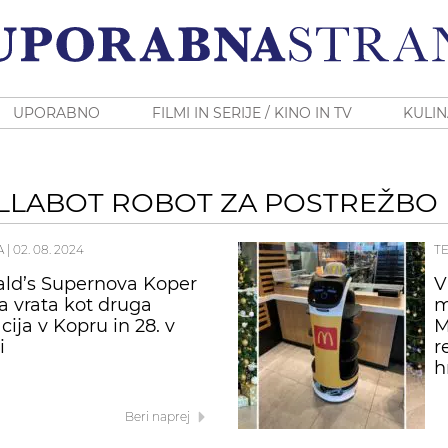
UPORABNO
FILMI IN SERIJE / KINO IN TV
KULIN
LLABOT ROBOT ZA POSTREŽBO
A
|
02. 08. 2024
T
ld’s Supernova Koper
V
la vrata kot druga
m
cija v Kopru in 28. v
M
i
r
h
Beri naprej