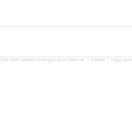
2008-2026 Uporabna Stran gostuje na
Zabec.net
Piškotki
Pogoji upor