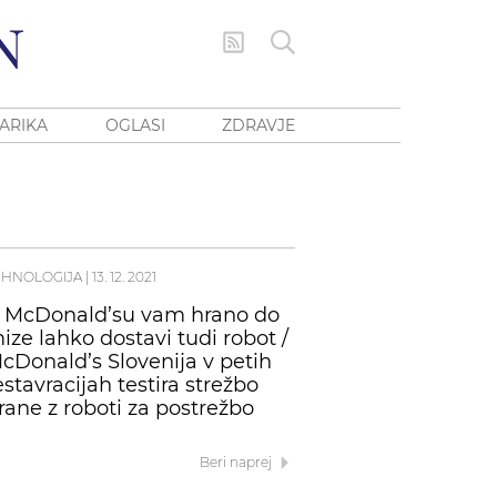
ARIKA
OGLASI
ZDRAVJE
EHNOLOGIJA
|
13. 12. 2021
 McDonald’su vam hrano do
ize lahko dostavi tudi robot /
cDonald’s Slovenija v petih
estavracijah testira strežbo
rane z roboti za postrežbo
Beri naprej