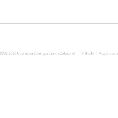
2008-2026 Uporabna Stran gostuje na
Zabec.net
Piškotki
Pogoji upor