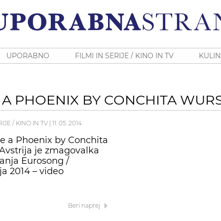
UPORABNO
FILMI IN SERIJE / KINO IN TV
KULIN
E A PHOENIX BY CONCHITA WUR
RIJE / KINO IN TV
|
11. 05. 2014
ke a Phoenix by Conchita
Avstrija je zmagovalka
nja Eurosong /
ja 2014 – video
Beri naprej