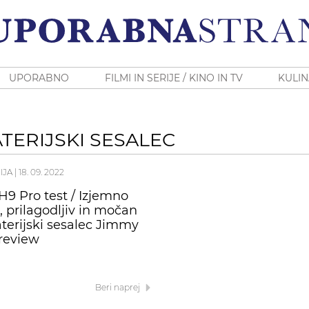
UPORABNO
FILMI IN SERIJE / KINO IN TV
KULIN
TERIJSKI SESALEC
IJA
|
18. 09. 2022
9 Pro test / Izjemno
, prilagodljiv in močan
aterijski sesalec Jimmy
review
Beri naprej