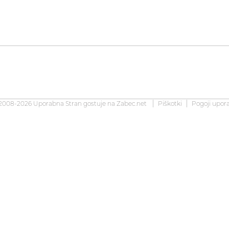
2008-2026 Uporabna Stran gostuje na
Zabec.net
Piškotki
Pogoji upor